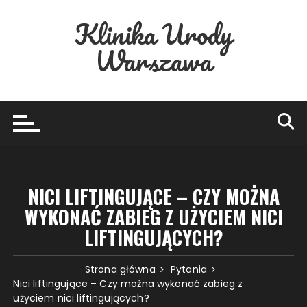
Przejdź
Klinika Urody
do
treści
Warszawa
NICI LIFTINGUJĄCE – CZY MOŻNA
WYKONAĆ ZABIEG Z UŻYCIEM NICI
LIFTINGUJĄCYCH?
Strona główna
Pytania
Nici liftingujące – Czy można wykonać zabieg z
użyciem nici liftingujących?