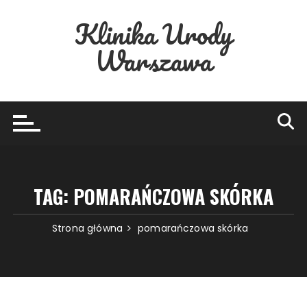
Przejdź
Klinika Urody
do
treści
Warszawa
TAG:
POMARAŃCZOWA SKÓRKA
Strona główna
pomarańczowa skórka