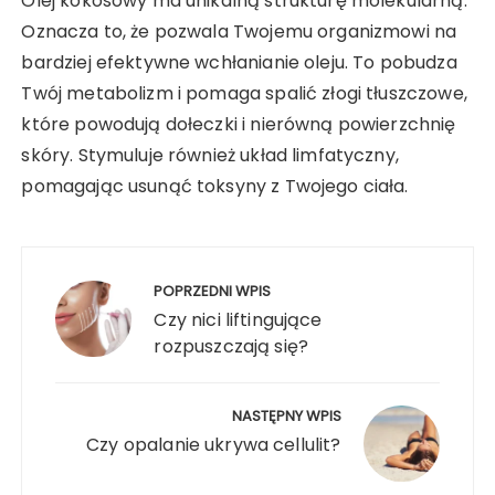
Olej kokosowy ma unikalną strukturę molekularną.
Oznacza to, że pozwala Twojemu organizmowi na
bardziej efektywne wchłanianie oleju. To pobudza
Twój metabolizm i pomaga spalić złogi tłuszczowe,
które powodują dołeczki i nierówną powierzchnię
skóry. Stymuluje również układ limfatyczny,
pomagając usunąć toksyny z Twojego ciała.
Nawigacja
wpisu
POPRZEDNI WPIS
Czy nici liftingujące
rozpuszczają się?
NASTĘPNY WPIS
Czy opalanie ukrywa cellulit?