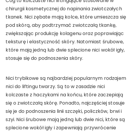
Cog to kolczaste nici liftingujące stosowane w
chirurgii kosmetycznej do napinania zwiotczałych
tkanek. Nici zębate mają kolce, które umieszcza się
pod skórą, aby podtrzymać zwiotczałą tkankę,
zwiększając produkcję kolagenu oraz poprawiając
teksturę i elastyczność skóry. Natomiast śrubowe,
które mają jedną lub dwie splecione nici wokół igły,
stosuje się do podnoszenia skóry.
Nici trybikowe są najbardziej popularnym rodzajem
nici do liftingu twarzy. Są to w zasadzie nici
kolczaste z haczykami na końcu, które zaczepiają
się o zwiotczałą skórę. Ponadto, najczęściej stosuje
się je do podnoszenia linii szczęki, policzków, brwi i
szyi. Nici śrubowe mają jedną lub dwie nici, które są
splecione wokół igły i zapewniają przywrócenie