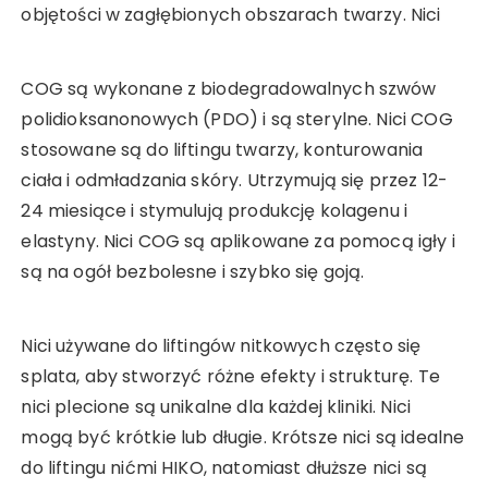
objętości w zagłębionych obszarach twarzy. Nici
COG są wykonane z biodegradowalnych szwów
polidioksanonowych (PDO) i są sterylne. Nici COG
stosowane są do liftingu twarzy, konturowania
ciała i odmładzania skóry. Utrzymują się przez 12-
24 miesiące i stymulują produkcję kolagenu i
elastyny. Nici COG są aplikowane za pomocą igły i
są na ogół bezbolesne i szybko się goją.
Nici używane do liftingów nitkowych często się
splata, aby stworzyć różne efekty i strukturę. Te
nici plecione są unikalne dla każdej kliniki. Nici
mogą być krótkie lub długie. Krótsze nici są idealne
do liftingu nićmi HIKO, natomiast dłuższe nici są